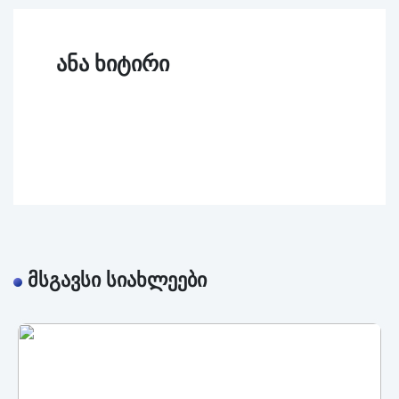
არბიტრაჟი
ანა ხიტირი
ასოციაციის
აკადემია
ძებნა
კონტაქტი
მსგავსი სიახლეები
სიახლეები
რესურსები