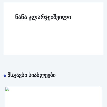
არბიტრაჟი
ნანა კლარჯეიშვილი
ასოციაციის
აკადემია
ძებნა
კონტაქტი
მსგავსი სიახლეები
სიახლეები
რესურსები